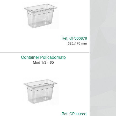
Ref.
GP000878
325x176 mm
Container Policabornato
Mod 1/3 - 65
Ref.
GP000881