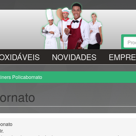
Fo
de
Procu
NOXIDÁVEIS
NOVIDADES
EMPRE
pr
iners Policabornato
bornato
bonato
r.