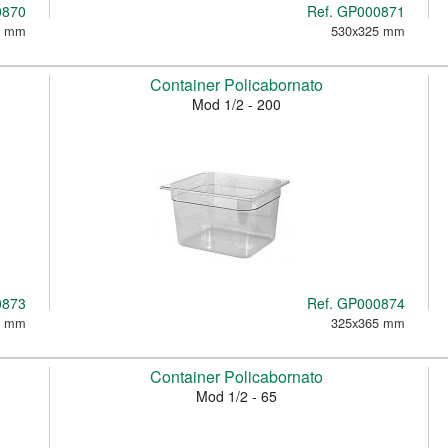
0870
Ref.
GP000871
5 mm
530x325 mm
Container Policabornato
Mod 1/2 - 200
0873
Ref.
GP000874
5 mm
325x365 mm
Container Policabornato
Mod 1/2 - 65