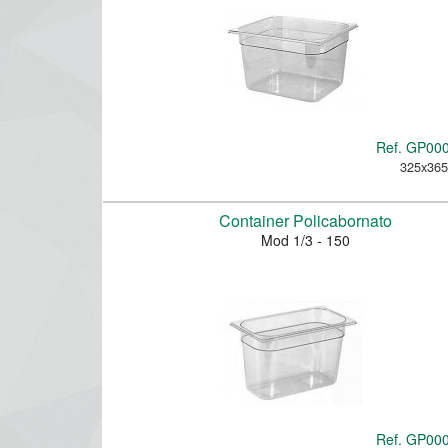
Ref.
GP00
325x36
Container Policabornato
Mod 1/3 - 150
Ref.
GP00