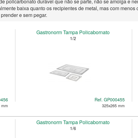
 de policarbonato durável que não se parte, não se amolga e ne
lmente baixa quanto os recipientes de metal, mas com menos
 prender e sem pegar.
Gastronorm Tampa Policabornato
1/2
0456
Ref.
GP000455
5 mm
325x265 mm
Gastronorm Tampa Policabornato
1/6