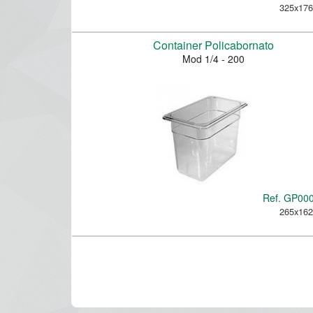
325x17
Container Policabornato
Mod 1/4 - 200
Ref.
GP00
265x16