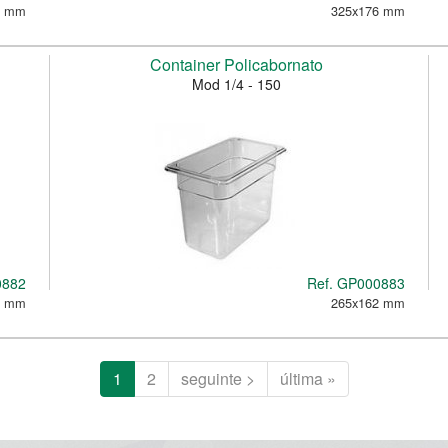
6 mm
325x176 mm
Container Policabornato
Mod 1/4 - 150
0882
Ref.
GP000883
2 mm
265x162 mm
1
2
seguinte >
última »