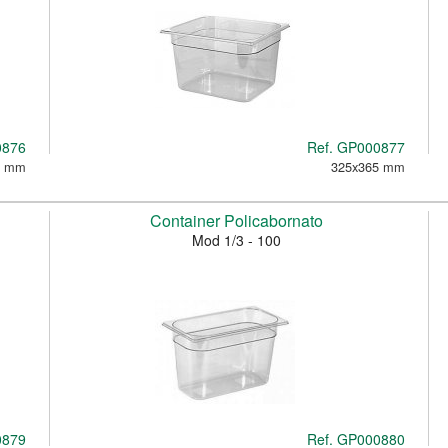
0876
Ref.
GP000877
5 mm
325x365 mm
Container Policabornato
Mod 1/3 - 100
0879
Ref.
GP000880