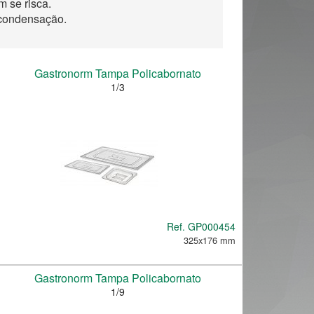
m se risca.
 condensação.
Gastronorm Tampa Policabornato
1/3
Ref.
GP000454
325x176 mm
Gastronorm Tampa Policabornato
1/9