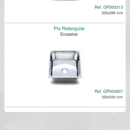
Ref.
GP000313
325x295 mm
Pio Retangular
Encastrar
Ref.
GP000807
330x330 mm