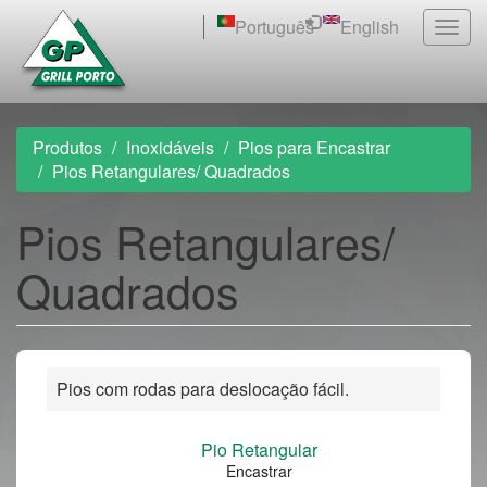
Passar
Português
English
Togg
para
navig
o
conteúdo
principal
Produtos
Inoxidáveis
Pios para Encastrar
Pios Retangulares/ Quadrados
Pios Retangulares/
Quadrados
Pios com rodas para deslocação fácil.
Pio Retangular
Encastrar