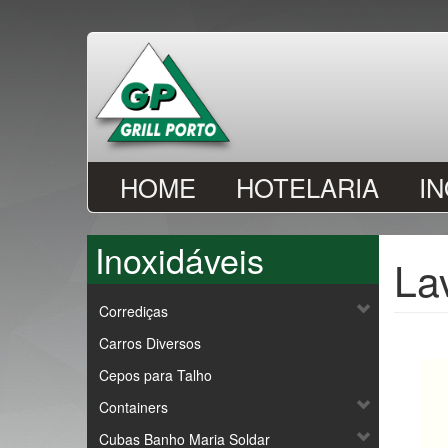
Passar
para
o
conteúdo
principal
HOME
HOTELARIA
I
Inoxidáveis
La
Corrediças
Carros Diversos
Cepos para Talho
Containers
Cubas Banho Maria Soldar