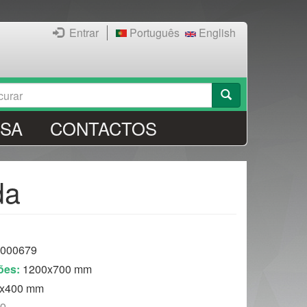
Entrar
Português
English
rmulário
rar
SA
CONTACTOS
ocura
da
000679
ões:
1200x700 mm
x400 mm
to