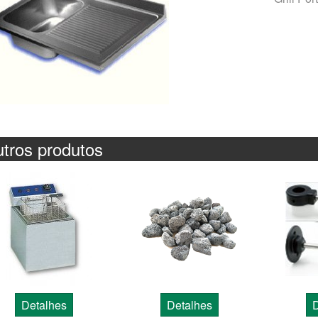
tros produtos
Detalhes
Detalhes