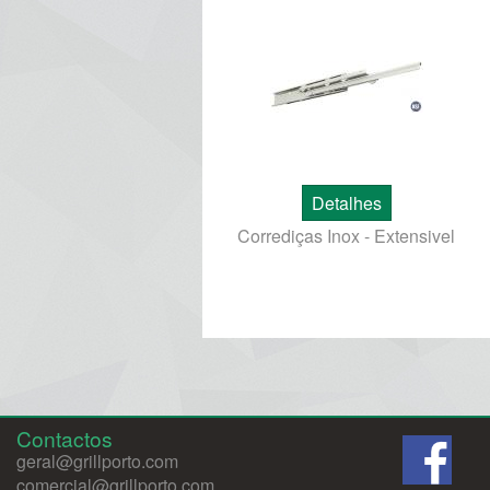
Detalhes
Corrediças Inox - Extensivel
Contactos
geral@grillporto.com
comercial@grillporto.com