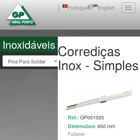
Passar
Português
English
Togg
para
navig
o
conteúdo
principal
Inoxidáveis
Corrediças
Inox - Simples
Ref.:
GP001025
Dimensões:
650 mm
Fulterer