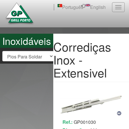
Passar
Português
English
Togg
para
navig
o
conteúdo
principal
Inoxidáveis
Corrediças
Inox -
Extensivel
Ref.:
GP001030